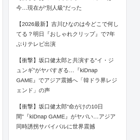
今…現在が“別人級”だった
【2026最新】吉川ひなのは今どこで何し
てる？明日『おしゃれクリップ』で7年
ぶりテレビ出演
【衝撃】坂口健太郎と共演する“イ・ジ
ュンギ”がヤバすぎる…『kiDnap
GAME』でアジア震撼へ「韓ドラ界レジ
ェンド」の声
【衝撃】坂口健太郎“命がけの10日
間”『kiDnap GAME』がヤバい…アジア
同時誘拐サバイバルに世界震撼