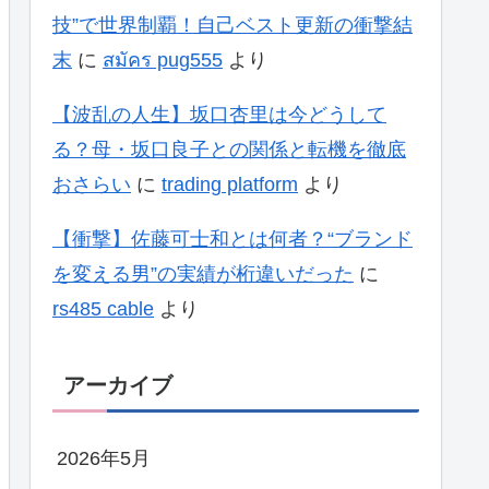
技”で世界制覇！自己ベスト更新の衝撃結
末
に
สมัคร pug555
より
【波乱の人生】坂口杏里は今どうして
る？母・坂口良子との関係と転機を徹底
おさらい
に
trading platform
より
【衝撃】佐藤可士和とは何者？“ブランド
を変える男”の実績が桁違いだった
に
rs485 cable
より
アーカイブ
2026年5月