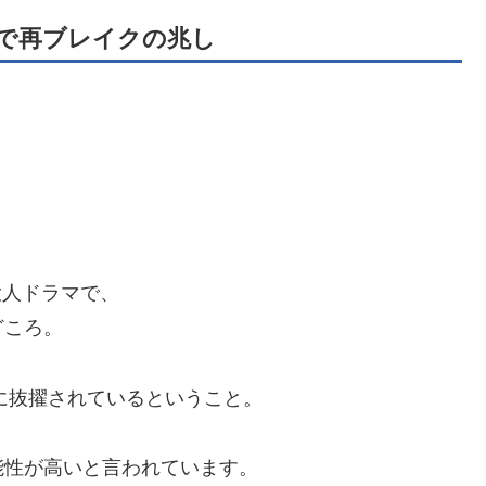
で再ブレイクの兆し
大人ドラマで、
どころ。
に抜擢されているということ。
能性が高いと言われています。