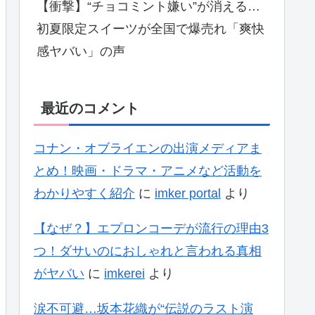
【衝撃】“チョコミント嫌い”が消える…
初夏限定スイーツが全国で爆売れ「爽快
感ヤバい」の声
最近のコメント
コナン・オブライエンの出演メディアま
とめ！映画・ドラマ・アニメなど活動を
わかりやすく紹介
に
imker portal
より
【なぜ？】エプロンコーデが流行の理由3
つ！ダサいのにおしゃれと言われる真相
がヤバい
に
imkerei
より
涙不可避…坂本花織が“伝説のラスト演