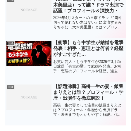
木美里亜）って誰？ドラマ出演で
話題！プロフィール＆演技力・出
演作まとめ
2026年4月スタートの日曜ドラマ『10回
切って倒れない木はない』に出演するみ
りちゃむ（大木美里亜）とは？プロフィ
ールや演技力、過去の出演ドラマ・映画
をわかりやすく解説します。
【衝撃】もう中学生が結婚を電撃
芸能
発表！相手・恵理とは何者？経歴
がすごすぎた…
お笑い芸人・もう中学生が2026年3月25
日放送「有吉の壁」で結婚を発表。お相
手・恵理のプロフィールや経歴、過去の
出演テレビ・CM・ドラマまでわかりやす
く解説します。
【話題沸騰】高橋一生の妻・飯豊
芸能
まりえとは誰？プロフィール・学
歴・出演作を徹底解説！
高橋一生の妻として注目の飯豊まりえと
は？プロフィール・学歴から出演ドラ
マ・映画までをわかりやすく解説。代表
作や魅力も網羅した最新まとめ記事で
す。