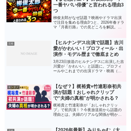
一番ヤバい俳優”と言われる理由3
つ
栁俊太郎がなぜ話題？映画やドラマ出演
で注目を集める理由3つと、2026年春ドラ
マ『月夜行路』での見どころを解説。
妻・玖留実との関係や俳優としての魅力
もまとめました。
【ヒルナンデス出演で話題】吉川
芸能
愛がかわいい！プロフィール・出
演作・モデル歴まで徹底まとめ
3月23日放送のヒルナンデスに出演した吉
川愛が「かわいい」と話題に。プロフィ
ールやこれまでの出演ドラマ・映画（西
暦付き）、モデル活動の経歴までわかり
やすくまとめました。注目の若手女優の
魅力を徹底解説します。
【なぜ？】梶裕貴×竹達彩奈初共
エンタメ
演が話題！おしゃれクリップ
で“夫婦の真相”が明かされる？
梶裕貴と竹達彩奈が「おしゃれクリッ
プ」で初共演！？今夜放送前から話題の
理由とは。夫婦のリアルな関係が明かさ
れる可能性や見どころをわかりやすく解
説します。
【2026年最新】みりちゃむ（大
芸能