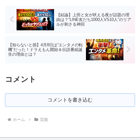
【結論】上田と女が吠える夜が話題の理
由は？“LINE友だち1000人VS10人”のリア
ルが刺さる神回
【知らないと損】4月8日は“エンタメの転
機”だった！ドラえもん開始＆伝説番組誕
生の理由とは？
コメント
コメントを書き込む
ホーム
芸能