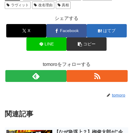
ラヴィット
改名理由
真相
シェアする
X
Facebook
はてブ
LINE
コピー
tomoroをフォローする
tomoro
関連記事
【なぜ急浮上？】栁俊太郎が“今
芸能