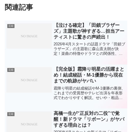
関連記事
【泣ける確定】「田鎖ブラザー
芸能
ズ」主題歌が神すぎる…担当アー
ティストに驚きの声続出！
2026年4月スタートの話題ドラマ「田鎖ブ
ラザーズ」の主題歌に森山直太朗が決
定！楽曲の特徴やドラマとの関係性、起
用理由まで徹底解説。放送前にチェック
しておきたい注目ポイントをまとめまし
た。
【完全版】霜降り明星の活躍まと
芸能
め！結成秘話・M-1優勝から現在
までの軌跡がヤバい
霜降り明星の結成秘話やM-1優勝の裏側、
これまでの受賞歴やテレビ出演を年表形
式でわかりやすく解説。せいや・粗品の
魅力と現在の活躍まで一気にチェック！
高橋一生が“正反対の二役”で覚
芸能
醒！新ドラマ「リボーン」がヤバ
すぎる理由とは？