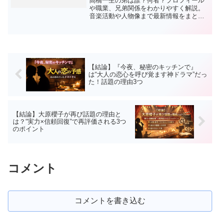
高橋一生の弟は誰？何者？プロフィール
や職業、兄弟関係をわかりやすく解説。
音楽活動や人物像まで最新情報をまとめ
たトレンド記事です。
【結論】『今夜、秘密のキッチンで』
は“大人の恋心を呼び覚ます神ドラマ”だっ
た！話題の理由3つ
【結論】大原櫻子が再び話題の理由と
は？“実力×信頼回復”で再評価される3つ
のポイント
コメント
コメントを書き込む