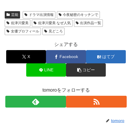
芸能
ドラマ出演情報
今夜秘密のキッチンで
佐津川愛美
佐津川愛美 なぜ人気
出演作品一覧
女優プロフィール
見どころ
シェアする
X
Facebook
はてブ
LINE
コピー
tomoroをフォローする
tomoro