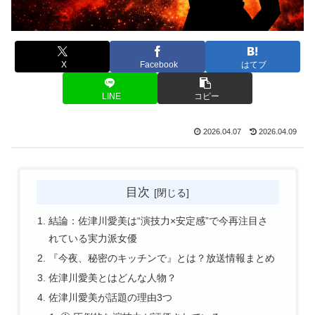
X
Facebook
はてブ
LINE
コピー
2026.04.07
2026.04.09
目次
結論：佐津川愛美は“演技力×安定感”で今再注目さ
れている実力派女優
『今夜、秘密のキッチンで』とは？放送情報まとめ
佐津川愛美とはどんな人物？
佐津川愛美が話題の理由3つ