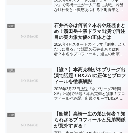
2026年4月スタートの新ドラマ「リボー
ン」で高橋一生が一人二役に挑戦。冷酷
なIT社長と正義感あふれる下町青年とい
う真逆の役柄を徹底解説。プロフィール
や見どころもわかりやすく紹介！
石井杏奈は何者？本名や経歴まと
芸能
め！濱田岳主演ドラマ出演で再注
目の実力派女優の正体とは
2026年4月スタートのドラマ「刑事、ふり
だしに戻る」で話題の石井杏奈とは何
者？本名やプロフィール、過去の出演ド
ラマ・映画・CMを西暦付きでわかりやす
く解説。女優としての魅力に迫る完全ま
とめ記事。
【誰？】本髙克樹がネプリーグ出
芸能
演で話題！B&ZAIの正体とプロフ
ィールを徹底解説
2026年3月23日放送『ネプリーグ2時間
SP』出演で話題の本髙克樹とは誰？プロ
フィールや経歴、所属グループB&ZAIの
特徴までわかりやすく解説。今注目の若
手タレントをチェック！
【衝撃】高橋一生の弟は何者？知
芸能
られざるプロフィールと兄弟関係
が意外すぎる！