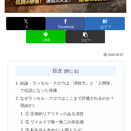
X
Facebook
はてブ
LINE
コピー
2026.04.07
目次
結論：ラッセル・クロウは「演技力」と「人間味」
で伝説になった俳優
なぜラッセル・クロウはここまで評価されるのか？
理由3つ
① 圧倒的リアリティのある演技
② ワイルドで唯一無二の存在感
③ 私生活も含めた“人間ドラマ”