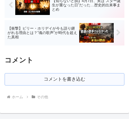
【知らないと損】4月7日、実は“スター誕
生が重なった日”だった…歴史的出来事ま
とめ
【衝撃】ビリー・ホリデイが今も語り継
がれる理由とは？“魂の歌声”が時代を超え
た真相
コメント
コメントを書き込む
ホーム
その他