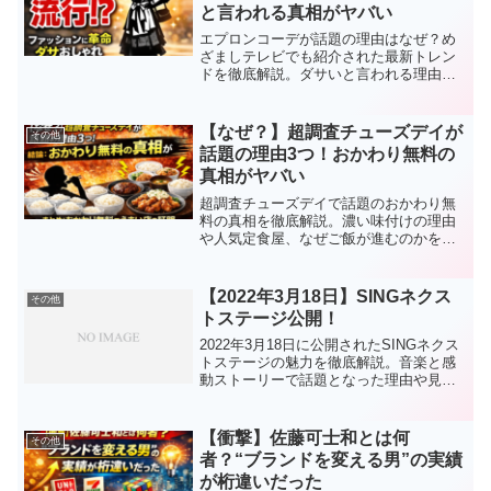
と言われる真相がヤバい
エプロンコーデが話題の理由はなぜ？め
ざましテレビでも紹介された最新トレン
ドを徹底解説。ダサいと言われる理由や
おしゃれに見せるコツ、今後流行るのか
までわかりやすくまとめました。
【なぜ？】超調査チューズデイが
その他
話題の理由3つ！おかわり無料の
真相がヤバい
超調査チューズデイで話題のおかわり無
料の真相を徹底解説。濃い味付けの理由
や人気定食屋、なぜご飯が進むのかをわ
かりやすくまとめました。
【2022年3月18日】SINGネクス
その他
トステージ公開！
2022年3月18日に公開されたSINGネクス
トステージの魅力を徹底解説。音楽と感
動ストーリーで話題となった理由や見ど
ころ、前作との違いをわかりやすく紹介
します。
【衝撃】佐藤可士和とは何
その他
者？“ブランドを変える男”の実績
が桁違いだった