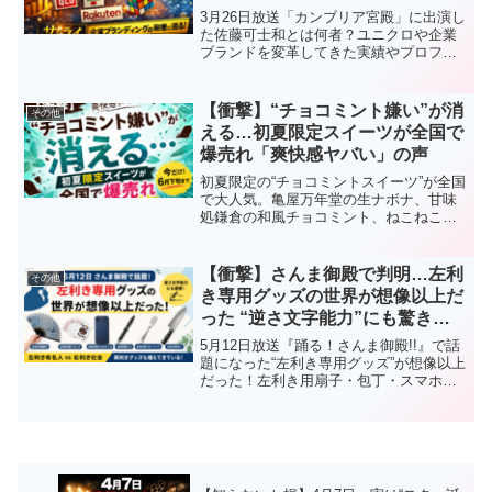
3月26日放送「カンブリア宮殿」に出演し
た佐藤可士和とは何者？ユニクロや企業
ブランドを変革してきた実績やプロフィ
ール、サムライの事業内容や評判まで徹
底解説します。
【衝撃】“チョコミント嫌い”が消
その他
える…初夏限定スイーツが全国で
爆売れ「爽快感ヤバい」の声
初夏限定の“チョコミントスイーツ”が全国
で大人気。亀屋万年堂の生ナボナ、甘味
処鎌倉の和風チョコミント、ねこねこ食
パンなど話題商品を徹底解説。「チョコ
ミント嫌いでも食べやすい」とSNSで話
題の理由とは？
【衝撃】さんま御殿で判明…左利
その他
き専用グッズの世界が想像以上だ
った “逆さ文字能力”にも驚きの
声
5月12日放送『踊る！さんま御殿!!』で話
題になった“左利き専用グッズ”が想像以上
だった！左利き用扇子・包丁・スマホケ
ースなど驚きのアイテムを紹介。さらに
逆さ文字が書ける特殊能力にも注目が集
まっています。