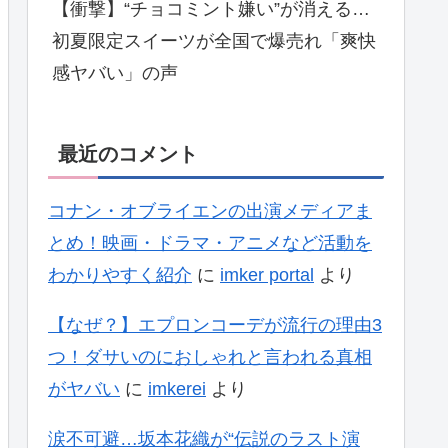
【衝撃】“チョコミント嫌い”が消える…
初夏限定スイーツが全国で爆売れ「爽快
感ヤバい」の声
最近のコメント
コナン・オブライエンの出演メディアま
とめ！映画・ドラマ・アニメなど活動を
わかりやすく紹介
に
imker portal
より
【なぜ？】エプロンコーデが流行の理由3
つ！ダサいのにおしゃれと言われる真相
がヤバい
に
imkerei
より
涙不可避…坂本花織が“伝説のラスト演