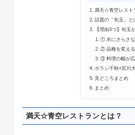
満天☆青空レスト
話題の「旬玉」と
【理由3つ】旬玉
① 水にさらさ
② 品種を変え
③ 料理の幅が
ホラン千秋×宮川
見どころまとめ
まとめ
満天☆青空レストランとは？