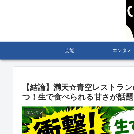
芸能
エンタメ
【結論】満天☆青空レストラン
つ！生で食べられる甘さが話題
エンタメ