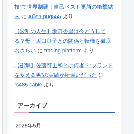
技”で世界制覇！自己ベスト更新の衝撃結
末
に
สมัคร pug555
より
【波乱の人生】坂口杏里は今どうして
る？母・坂口良子との関係と転機を徹底
おさらい
に
trading platform
より
【衝撃】佐藤可士和とは何者？“ブランド
を変える男”の実績が桁違いだった
に
rs485 cable
より
アーカイブ
2026年5月