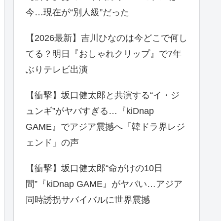
今…現在が“別人級”だった
【2026最新】吉川ひなのは今どこで何し
てる？明日『おしゃれクリップ』で7年
ぶりテレビ出演
【衝撃】坂口健太郎と共演する“イ・ジ
ュンギ”がヤバすぎる…『kiDnap
GAME』でアジア震撼へ「韓ドラ界レジ
ェンド」の声
【衝撃】坂口健太郎“命がけの10日
間”『kiDnap GAME』がヤバい…アジア
同時誘拐サバイバルに世界震撼