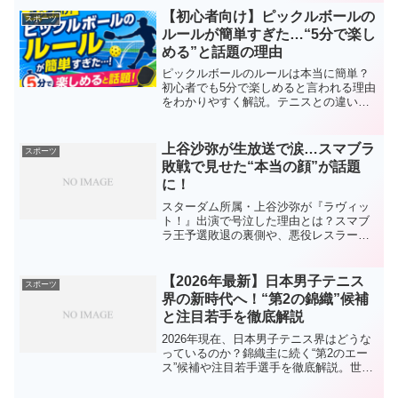
く解説します。
【初心者向け】ピックルボールの
スポーツ
ルールが簡単すぎた…“5分で楽し
める”と話題の理由
ピックルボールのルールは本当に簡単？
初心者でも5分で楽しめると言われる理由
をわかりやすく解説。テニスとの違いや
魅力も紹介します。
上谷沙弥が生放送で涙…スマブラ
スポーツ
敗戦で見せた“本当の顔”が話題
に！
スターダム所属・上谷沙弥が『ラヴィッ
ト！』出演で号泣した理由とは？スマブ
ラ王予選敗退の裏側や、悪役レスラーと
は思えない真面目な素顔、最新のテレビ
出演情報まで徹底解説！
【2026年最新】日本男子テニス
スポーツ
界の新時代へ！“第2の錦織”候補
と注目若手を徹底解説
2026年現在、日本男子テニス界はどうな
っているのか？錦織圭に続く“第2のエー
ス”候補や注目若手選手を徹底解説。世界
で通用する日本人プレーヤーの現状と未
来をわかりやすくまとめました。