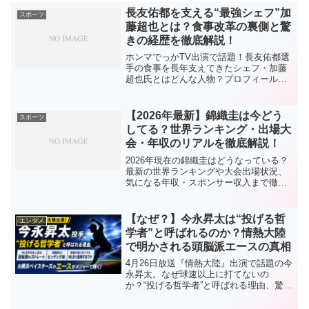
長友佑都を支える“最強シェフ”加
スポーツ
藤超也とは？食事改革の裏側と驚
きの経歴を徹底解説！
ホンマでっかTV出演で話題！長友佑都選
手の食事を長年支えてきたシェフ・加藤
超也氏とはどんな人物？プロフィールや
経歴、食事管理のこだわりまでわかりや
すく解説します。
【2026年最新】錦織圭は今どう
スポーツ
してる？世界ランキング・出場大
会・年収のリアルを徹底解説！
2026年現在の錦織圭はどうなっている？
最新の世界ランキングや大会出場状況、
気になる年収・スポンサー収入まで徹底
解説。復活の可能性や今後の展望もわか
りやすくまとめました。
【なぜ？】今永昇太は“投げる哲
エンタメ
学者”と呼ばれるのか？情熱大陸
で明かされる頭脳派エースの真相
4月26日放送『情熱大陸』出演で話題の今
永昇太。なぜ球速以上に打てないの
か？“投げる哲学者”と呼ばれる理由、驚異
の回転数ストレート、頭脳的ピッチン
グ、横浜時代から続く凄さをわかりやす