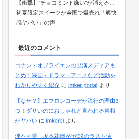
【衝撃】“チョコミント嫌い”が消える…
初夏限定スイーツが全国で爆売れ「爽快
感ヤバい」の声
最近のコメント
コナン・オブライエンの出演メディアま
とめ！映画・ドラマ・アニメなど活動を
わかりやすく紹介
に
imker portal
より
【なぜ？】エプロンコーデが流行の理由3
つ！ダサいのにおしゃれと言われる真相
がヤバい
に
imkerei
より
涙不可避…坂本花織が“伝説のラスト演