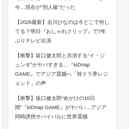
今…現在が“別人級”だった
【2026最新】吉川ひなのは今どこで何し
てる？明日『おしゃれクリップ』で7年
ぶりテレビ出演
【衝撃】坂口健太郎と共演する“イ・ジ
ュンギ”がヤバすぎる…『kiDnap
GAME』でアジア震撼へ「韓ドラ界レジ
ェンド」の声
【衝撃】坂口健太郎“命がけの10日
間”『kiDnap GAME』がヤバい…アジア
同時誘拐サバイバルに世界震撼