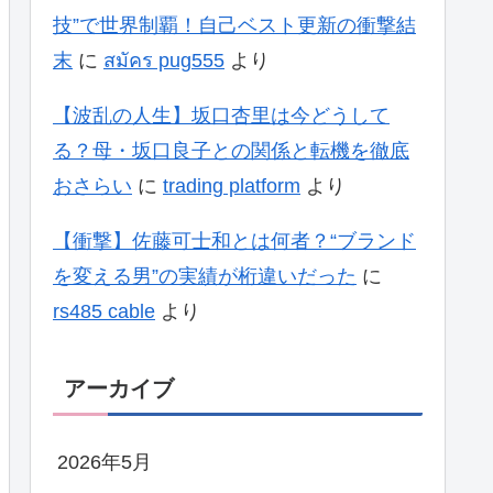
技”で世界制覇！自己ベスト更新の衝撃結
末
に
สมัคร pug555
より
【波乱の人生】坂口杏里は今どうして
る？母・坂口良子との関係と転機を徹底
おさらい
に
trading platform
より
【衝撃】佐藤可士和とは何者？“ブランド
を変える男”の実績が桁違いだった
に
rs485 cable
より
アーカイブ
2026年5月