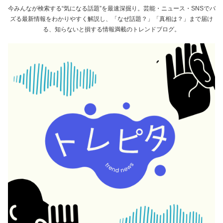
今みんなが検索する“気になる話題”を最速深掘り。芸能・ニュース・SNSでバ
ズる最新情報をわかりやすく解説し、「なぜ話題？」「真相は？」まで届け
る、知らないと損する情報満載のトレンドブログ。