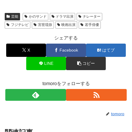
芸能
かのサンド
ドラマ出演
ナレーター
フジテレビ
宮世琉弥
映画出演
若手俳優
シェアする
X
Facebook
はてブ
LINE
コピー
tomoroをフォローする
tomoro