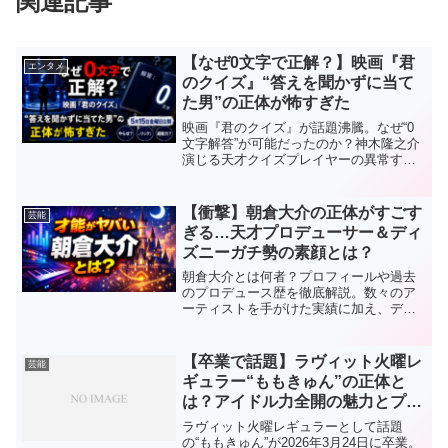
関連記事
【なぜ0文字で正解？】映画『君
エンタメ
のクイズ』“答えを聞かずに当て
た男”の正体が怖すぎた
映画『君のクイズ』が話題沸騰。なぜ“0
文字解答”が可能だったのか？神木隆之介
演じる天才クイズプレイヤーの異常すぎ
る能力や伏線、映画の見どころを徹底考
察。中村倫也との頭脳戦にも注目。
【衝撃】朝倉大介の正体がすごす
芸能
ぎる…天才プロデューサー＆ディ
ズニーガチ勢の素顔とは？
朝倉大介とは何者？プロフィールや過去
のプロデュース歴を徹底解説。数々のア
ーティストを手がけた実績に加え、ディ
ズニーマニアとしての一面や風間俊介と
の関係も紹介します。
【卒業で話題】ラヴィット火曜レ
芸能
ギュラー“ももきゅん”の正体と
は？アイドル力全開の魅力とプロ
フィールまとめ
ラヴィット火曜レギュラーとして話題
の“ももきゅん”が2026年3月24日に卒業。