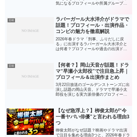
気になるプロフィールや所属グループ、
人気の理由まで徹底解説します。
ラバーガール大水洋介がドラマで
芸能
話題！プロフィール・出演作品・
コンビの魅力を徹底解説
2026年春ドラマ「刑事、ふりだしに戻
る」に出演するラバーガール大水洋介と
は何者？プロフィールや過去の出演ドラ
マ・映画、お笑いコンビの魅力までわか
りやすくまとめました。
【何者？】岡山天音が話題！ドラ
芸能
マ“早瀬小太郎役”で注目急上昇｜
プロフィール＆出演作まとめ
3月22日放送のゴールデンストーンズに出
演し話題の岡山天音。ドラマで早瀬小太
郎役を演じる実力派俳優のプロフィール
や過去の出演ドラマ・映画をわかりやす
く解説します。
【なぜ急浮上？】栁俊太郎が“今
芸能
一番ヤバい俳優”と言われる理由3
つ
栁俊太郎がなぜ話題？映画やドラマ出演
で注目を集める理由3つと、2026年春ドラ