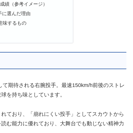
な成績（参考イメージ）
手に選んだ理由
が意味するもの
て期待される右腕投手。最速150km/h前後のストレ
投球を持ち味としています。
されており、「崩れにくい投手」としてスカウトから
を読む能力に優れており、大舞台でも動じない精神力