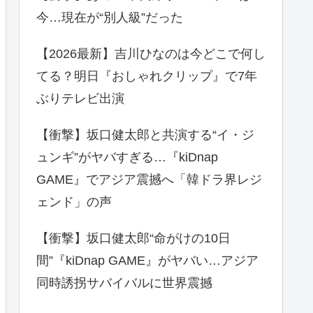
今…現在が“別人級”だった
【2026最新】吉川ひなのは今どこで何し
てる？明日『おしゃれクリップ』で7年
ぶりテレビ出演
【衝撃】坂口健太郎と共演する“イ・ジ
ュンギ”がヤバすぎる…『kiDnap
GAME』でアジア震撼へ「韓ドラ界レジ
ェンド」の声
【衝撃】坂口健太郎“命がけの10日
間”『kiDnap GAME』がヤバい…アジア
同時誘拐サバイバルに世界震撼