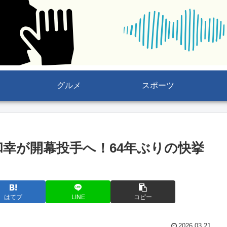
グルメ
スポーツ
和幸が開幕投手へ！64年ぶりの快挙
はてブ
LINE
コピー
2026.03.21