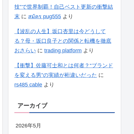
技”で世界制覇！自己ベスト更新の衝撃結
末
に
สมัคร pug555
より
【波乱の人生】坂口杏里は今どうして
る？母・坂口良子との関係と転機を徹底
おさらい
に
trading platform
より
【衝撃】佐藤可士和とは何者？“ブランド
を変える男”の実績が桁違いだった
に
rs485 cable
より
アーカイブ
2026年5月