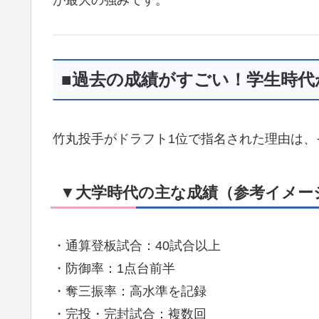
■過去の成績がすごい！学生時代
竹丸投手がドラフト1位で指名された理由は、
▼大学時代の主な成績（参考イメー
・通算登板試合：40試合以上
・防御率：1点台前半
・奪三振率：高水準を記録
・完投・完封試合：複数回