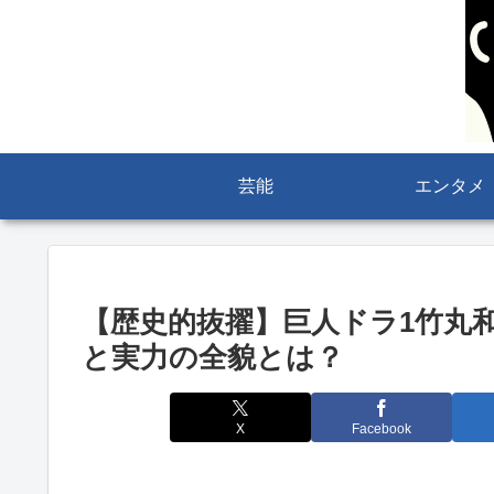
芸能
エンタメ
【歴史的抜擢】巨人ドラ1竹丸
と実力の全貌とは？
X
Facebook