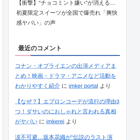
【衝撃】“チョコミント嫌い”が消える…
初夏限定スイーツが全国で爆売れ「爽快
感ヤバい」の声
最近のコメント
コナン・オブライエンの出演メディアま
とめ！映画・ドラマ・アニメなど活動を
わかりやすく紹介
に
imker portal
より
【なぜ？】エプロンコーデが流行の理由3
つ！ダサいのにおしゃれと言われる真相
がヤバい
に
imkerei
より
涙不可避…坂本花織が“伝説のラスト演