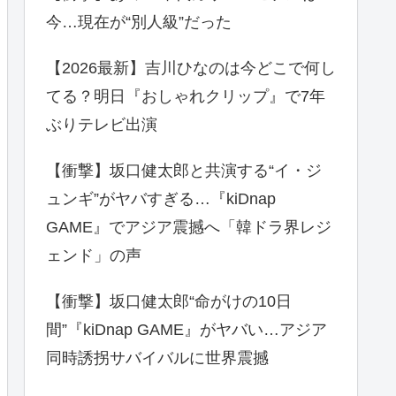
今…現在が“別人級”だった
【2026最新】吉川ひなのは今どこで何し
てる？明日『おしゃれクリップ』で7年
ぶりテレビ出演
【衝撃】坂口健太郎と共演する“イ・ジ
ュンギ”がヤバすぎる…『kiDnap
GAME』でアジア震撼へ「韓ドラ界レジ
ェンド」の声
【衝撃】坂口健太郎“命がけの10日
間”『kiDnap GAME』がヤバい…アジア
同時誘拐サバイバルに世界震撼