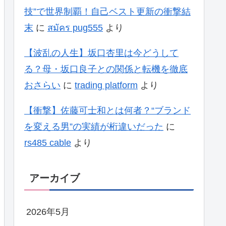
技”で世界制覇！自己ベスト更新の衝撃結
末
に
สมัคร pug555
より
【波乱の人生】坂口杏里は今どうして
る？母・坂口良子との関係と転機を徹底
おさらい
に
trading platform
より
【衝撃】佐藤可士和とは何者？“ブランド
を変える男”の実績が桁違いだった
に
rs485 cable
より
アーカイブ
2026年5月