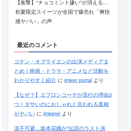
【衝撃】“チョコミント嫌い”が消える…
初夏限定スイーツが全国で爆売れ「爽快
感ヤバい」の声
最近のコメント
コナン・オブライエンの出演メディアま
とめ！映画・ドラマ・アニメなど活動を
わかりやすく紹介
に
imker portal
より
【なぜ？】エプロンコーデが流行の理由3
つ！ダサいのにおしゃれと言われる真相
がヤバい
に
imkerei
より
涙不可避…坂本花織が“伝説のラスト演