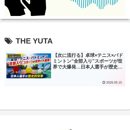
THE YUTA
【次に流行る】卓球×テニス×バド
スポーツ
ミントン“全部入り”スポーツが世
界で大爆発…日本人選手が歴史的
快挙
2026.05.15