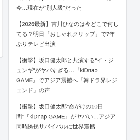
今…現在が“別人級”だった
【2026最新】吉川ひなのは今どこで何し
てる？明日『おしゃれクリップ』で7年
ぶりテレビ出演
【衝撃】坂口健太郎と共演する“イ・ジ
ュンギ”がヤバすぎる…『kiDnap
GAME』でアジア震撼へ「韓ドラ界レジ
ェンド」の声
【衝撃】坂口健太郎“命がけの10日
間”『kiDnap GAME』がヤバい…アジア
同時誘拐サバイバルに世界震撼