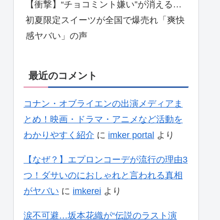
【衝撃】“チョコミント嫌い”が消える…
初夏限定スイーツが全国で爆売れ「爽快
感ヤバい」の声
最近のコメント
コナン・オブライエンの出演メディアま
とめ！映画・ドラマ・アニメなど活動を
わかりやすく紹介
に
imker portal
より
【なぜ？】エプロンコーデが流行の理由3
つ！ダサいのにおしゃれと言われる真相
がヤバい
に
imkerei
より
涙不可避…坂本花織が“伝説のラスト演