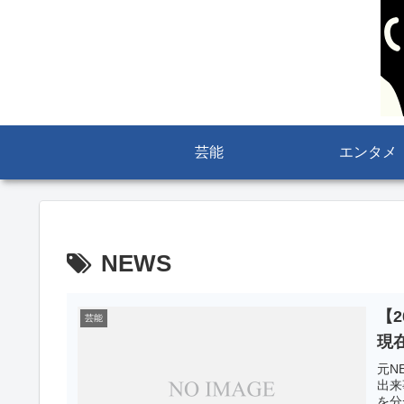
芸能
エンタメ
NEWS
【
芸能
現在
元N
出来
を分