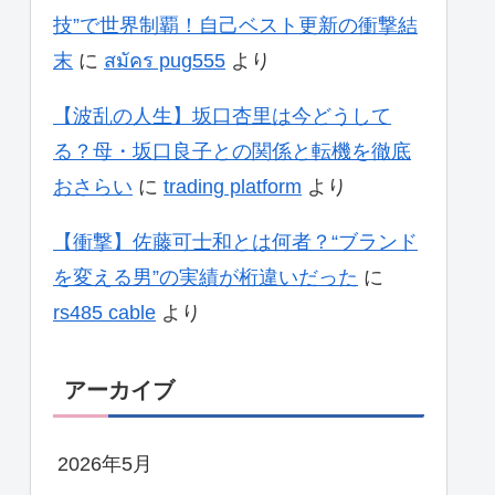
技”で世界制覇！自己ベスト更新の衝撃結
末
に
สมัคร pug555
より
【波乱の人生】坂口杏里は今どうして
る？母・坂口良子との関係と転機を徹底
おさらい
に
trading platform
より
【衝撃】佐藤可士和とは何者？“ブランド
を変える男”の実績が桁違いだった
に
rs485 cable
より
アーカイブ
2026年5月