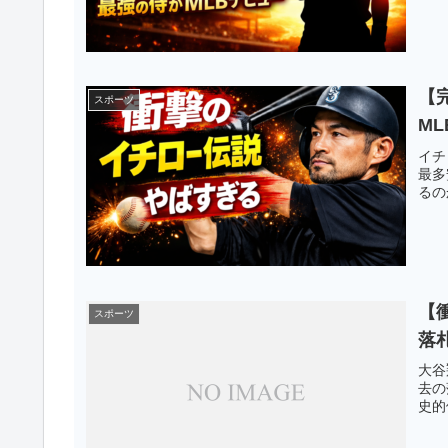
【
スポーツ
M
イチ
最多
るの
【
スポーツ
落
大谷
去の
史的