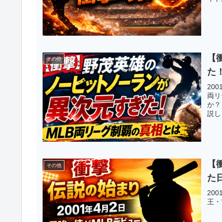
【
その他
た
20
両リ
か？
説し
【
その他
た
20
王・