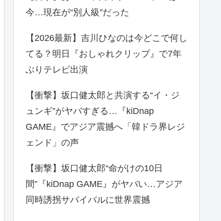
今…現在が“別人級”だった
【2026最新】吉川ひなのは今どこで何し
てる？明日『おしゃれクリップ』で7年
ぶりテレビ出演
【衝撃】坂口健太郎と共演する“イ・ジ
ュンギ”がヤバすぎる…『kiDnap
GAME』でアジア震撼へ「韓ドラ界レジ
ェンド」の声
【衝撃】坂口健太郎“命がけの10日
間”『kiDnap GAME』がヤバい…アジア
同時誘拐サバイバルに世界震撼