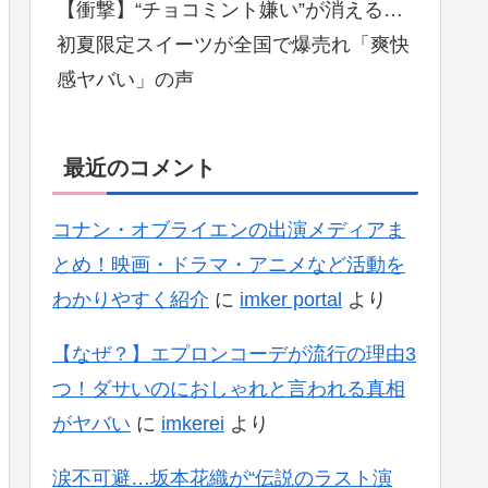
【衝撃】“チョコミント嫌い”が消える…
初夏限定スイーツが全国で爆売れ「爽快
感ヤバい」の声
最近のコメント
コナン・オブライエンの出演メディアま
とめ！映画・ドラマ・アニメなど活動を
わかりやすく紹介
に
imker portal
より
【なぜ？】エプロンコーデが流行の理由3
つ！ダサいのにおしゃれと言われる真相
がヤバい
に
imkerei
より
涙不可避…坂本花織が“伝説のラスト演