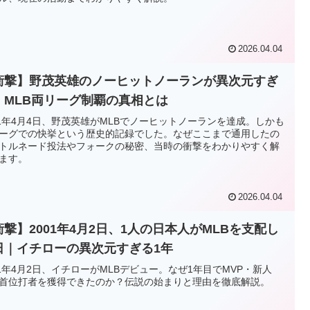
2026.04.04
衝撃】野茂英雄のノーヒットノーランが異次元すぎ
！MLB両リーグ制覇の真相とは
01年4月4日、野茂英雄がMLBでノーヒットノーランを達成。しかも
ーグでの快挙という歴史的記録でした。なぜここまで通用したの
トルネード投法やフォークの秘密、当時の衝撃をわかりやすく解
ます。
2026.04.04
衝撃】2001年4月2日、1人の日本人がMLBを支配し
日｜イチローの異次元すぎる1年
01年4月2日、イチローがMLBデビュー。なぜ1年目でMVP・新人
首位打者を獲得できたのか？伝説の始まりと理由を徹底解説。