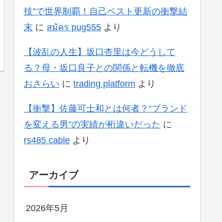
技”で世界制覇！自己ベスト更新の衝撃結
末
に
สมัคร pug555
より
【波乱の人生】坂口杏里は今どうして
る？母・坂口良子との関係と転機を徹底
おさらい
に
trading platform
より
【衝撃】佐藤可士和とは何者？“ブランド
を変える男”の実績が桁違いだった
に
rs485 cable
より
アーカイブ
2026年5月