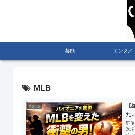
芸能
エンタメ
MLB
【
スポーツ
た
野茂
投法
イト