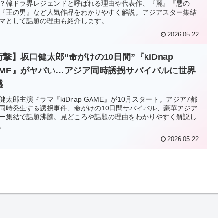
？韓ドラ界レジェンドと呼ばれる理由や代表作、『麗』『悪の
『王の男』など人気作品をわかりやすく解説。アジアスター集結
マとして話題の理由も紹介します。
2026.05.22
衝撃】坂口健太郎“命がけの10日間”『kiDnap
AME』がヤバい…アジア同時誘拐サバイバルに世界
撼
健太郎主演ドラマ『kiDnap GAME』が10月スタート。アジア7都
同時発生する誘拐事件、命がけの10日間サバイバル、豪華アジア
ー集結で話題沸騰。見どころや話題の理由をわかりやすく解説し
。
2026.05.22