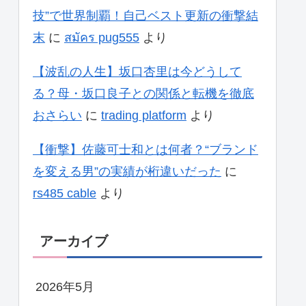
技”で世界制覇！自己ベスト更新の衝撃結
末
に
สมัคร pug555
より
【波乱の人生】坂口杏里は今どうして
る？母・坂口良子との関係と転機を徹底
おさらい
に
trading platform
より
【衝撃】佐藤可士和とは何者？“ブランド
を変える男”の実績が桁違いだった
に
rs485 cable
より
アーカイブ
2026年5月