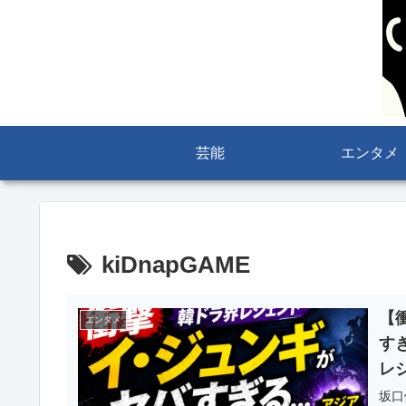
芸能
エンタメ
kiDnapGAME
【
エンタメ
す
レ
坂口