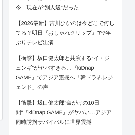
今…現在が“別人級”だった
【2026最新】吉川ひなのは今どこで何し
てる？明日『おしゃれクリップ』で7年
ぶりテレビ出演
【衝撃】坂口健太郎と共演する“イ・ジ
ュンギ”がヤバすぎる…『kiDnap
GAME』でアジア震撼へ「韓ドラ界レジ
ェンド」の声
【衝撃】坂口健太郎“命がけの10日
間”『kiDnap GAME』がヤバい…アジア
同時誘拐サバイバルに世界震撼