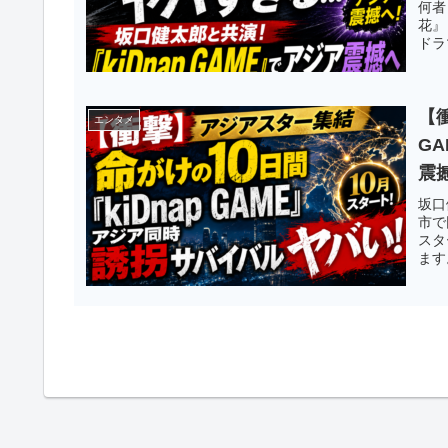
何者
花』
ドラ
【
エンタメ
G
震
坂口
市で
スタ
ます