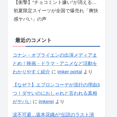
【衝撃】“チョコミント嫌い”が消える…
初夏限定スイーツが全国で爆売れ「爽快
感ヤバい」の声
最近のコメント
コナン・オブライエンの出演メディアま
とめ！映画・ドラマ・アニメなど活動を
わかりやすく紹介
に
imker portal
より
【なぜ？】エプロンコーデが流行の理由3
つ！ダサいのにおしゃれと言われる真相
がヤバい
に
imkerei
より
涙不可避…坂本花織が“伝説のラスト演