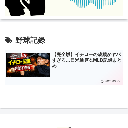
野球記録
【完全版】イチローの成績がヤバ
スポーツ
すぎる…日米通算＆MLB記録まと
め
2026.03.25