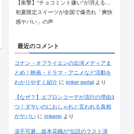
【衝撃】“チョコミント嫌い”が消える…
初夏限定スイーツが全国で爆売れ「爽快
感ヤバい」の声
最近のコメント
コナン・オブライエンの出演メディアま
とめ！映画・ドラマ・アニメなど活動を
わかりやすく紹介
に
imker portal
より
【なぜ？】エプロンコーデが流行の理由3
つ！ダサいのにおしゃれと言われる真相
がヤバい
に
imkerei
より
涙不可避…坂本花織が“伝説のラスト演