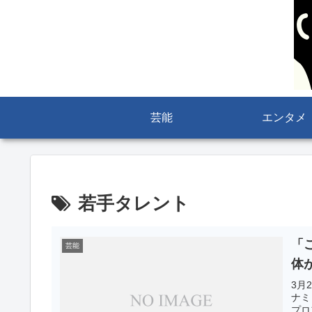
芸能
エンタメ
若手タレント
「
芸能
体
3月
ナミ
プロ