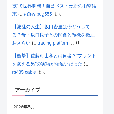
技”で世界制覇！自己ベスト更新の衝撃結
末
に
สมัคร pug555
より
【波乱の人生】坂口杏里は今どうして
る？母・坂口良子との関係と転機を徹底
おさらい
に
trading platform
より
【衝撃】佐藤可士和とは何者？“ブランド
を変える男”の実績が桁違いだった
に
rs485 cable
より
アーカイブ
2026年5月