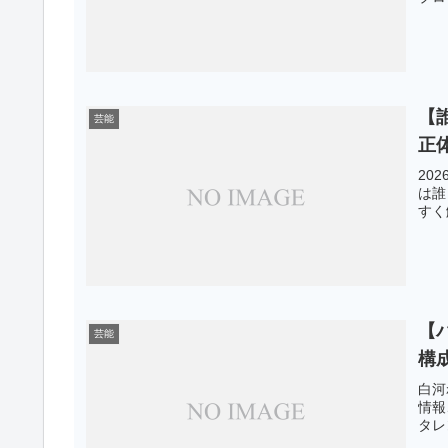
【
芸能
正
20
は誰
すく
【
芸能
構
白河
情報
タレ