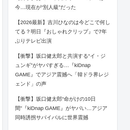
今…現在が“別人級”だった
【2026最新】吉川ひなのは今どこで何し
てる？明日『おしゃれクリップ』で7年
ぶりテレビ出演
【衝撃】坂口健太郎と共演する“イ・ジ
ュンギ”がヤバすぎる…『kiDnap
GAME』でアジア震撼へ「韓ドラ界レジ
ェンド」の声
【衝撃】坂口健太郎“命がけの10日
間”『kiDnap GAME』がヤバい…アジア
同時誘拐サバイバルに世界震撼