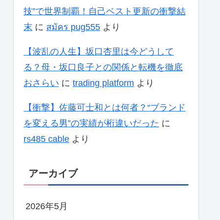
技”で世界制覇！自己ベスト更新の衝撃結
末
に
สมัคร pug555
より
【波乱の人生】坂口杏里は今どうして
る？母・坂口良子との関係と転機を徹底
おさらい
に
trading platform
より
【衝撃】佐藤可士和とは何者？“ブランド
を変える男”の実績が桁違いだった
に
rs485 cable
より
アーカイブ
2026年5月