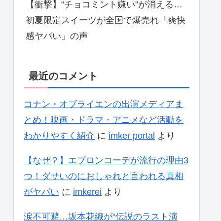
【衝撃】“チョコミント嫌い”が消える…
初夏限定スイーツが全国で爆売れ「爽快
感ヤバい」の声
最近のコメント
コナン・オブライエンの出演メディアま
とめ！映画・ドラマ・アニメなど活動を
わかりやすく紹介
に
imker portal
より
【なぜ？】エプロンコーデが流行の理由3
つ！ダサいのにおしゃれと言われる真相
がヤバい
に
imkerei
より
涙不可避…坂本花織が“伝説のラスト演