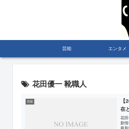
芸能
エンタメ
花田優一 靴職人
【
芸能
在
花田
新情
最新