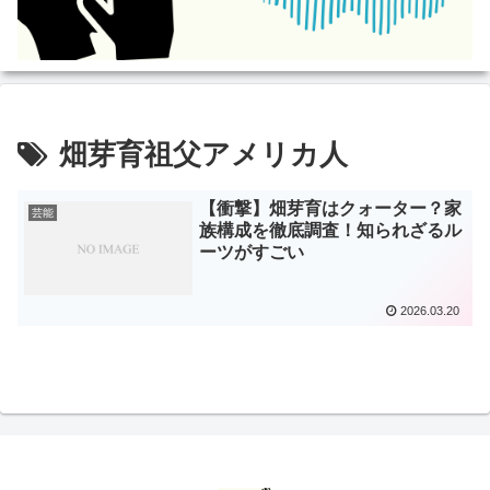
畑芽育祖父アメリカ人
【衝撃】畑芽育はクォーター？家
芸能
族構成を徹底調査！知られざるル
ーツがすごい
2026.03.20