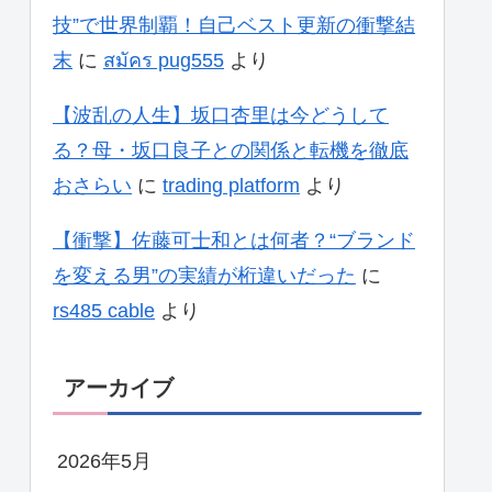
技”で世界制覇！自己ベスト更新の衝撃結
末
に
สมัคร pug555
より
【波乱の人生】坂口杏里は今どうして
る？母・坂口良子との関係と転機を徹底
おさらい
に
trading platform
より
【衝撃】佐藤可士和とは何者？“ブランド
を変える男”の実績が桁違いだった
に
rs485 cable
より
アーカイブ
2026年5月