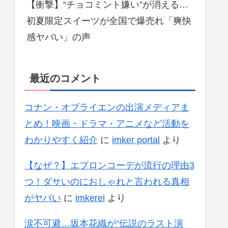
【衝撃】“チョコミント嫌い”が消える…
初夏限定スイーツが全国で爆売れ「爽快
感ヤバい」の声
最近のコメント
コナン・オブライエンの出演メディアま
とめ！映画・ドラマ・アニメなど活動を
わかりやすく紹介
に
imker portal
より
【なぜ？】エプロンコーデが流行の理由3
つ！ダサいのにおしゃれと言われる真相
がヤバい
に
imkerei
より
涙不可避…坂本花織が“伝説のラスト演