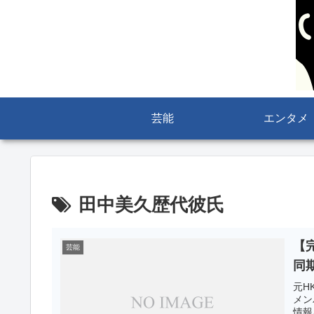
芸能
エンタメ
田中美久歴代彼氏
【
芸能
同
元H
メン
情報