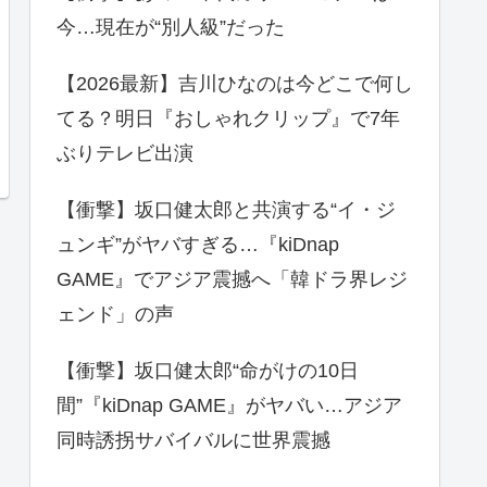
今…現在が“別人級”だった
【2026最新】吉川ひなのは今どこで何し
てる？明日『おしゃれクリップ』で7年
ぶりテレビ出演
【衝撃】坂口健太郎と共演する“イ・ジ
ュンギ”がヤバすぎる…『kiDnap
GAME』でアジア震撼へ「韓ドラ界レジ
ェンド」の声
【衝撃】坂口健太郎“命がけの10日
間”『kiDnap GAME』がヤバい…アジア
同時誘拐サバイバルに世界震撼