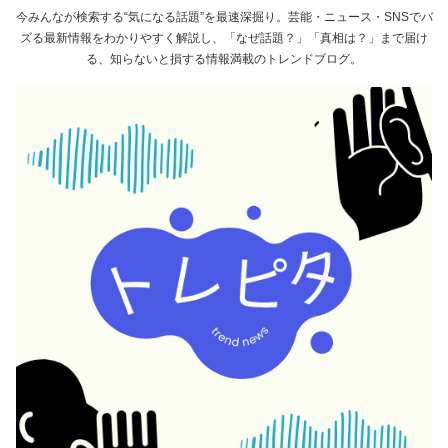
今みんなが検索する“気になる話題”を最速深掘り。芸能・ニュース・SNSでバ
ズる最新情報をわかりやすく解説し、「なぜ話題？」「真相は？」まで届け
る、知らないと損する情報満載のトレンドブログ。