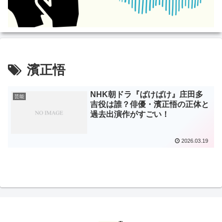
濱正悟
NHK朝ドラ『ばけばけ』庄田多
芸能
吉役は誰？俳優・濱正悟の正体と
過去出演作がすごい！
2026.03.19