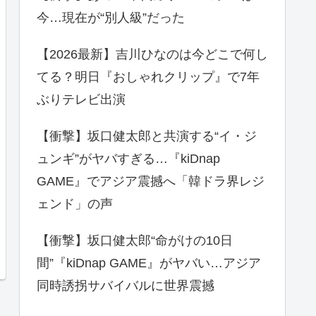
今…現在が“別人級”だった
【2026最新】吉川ひなのは今どこで何し
てる？明日『おしゃれクリップ』で7年
ぶりテレビ出演
【衝撃】坂口健太郎と共演する“イ・ジ
ュンギ”がヤバすぎる…『kiDnap
GAME』でアジア震撼へ「韓ドラ界レジ
ェンド」の声
【衝撃】坂口健太郎“命がけの10日
間”『kiDnap GAME』がヤバい…アジア
同時誘拐サバイバルに世界震撼