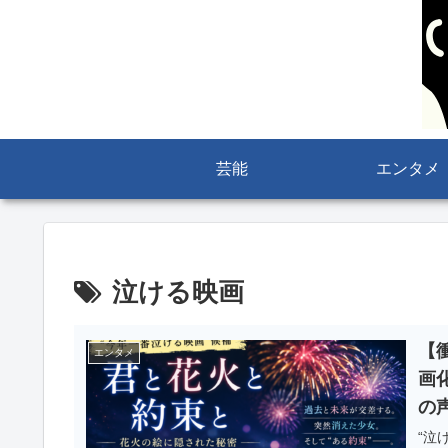
芸能
エンタメ
泣ける映画
【
エンタメ
画
の
“泣