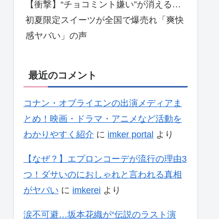
【衝撃】“チョコミント嫌い”が消える…
初夏限定スイーツが全国で爆売れ「爽快
感ヤバい」の声
最近のコメント
コナン・オブライエンの出演メディアま
とめ！映画・ドラマ・アニメなど活動を
わかりやすく紹介
に
imker portal
より
【なぜ？】エプロンコーデが流行の理由3
つ！ダサいのにおしゃれと言われる真相
がヤバい
に
imkerei
より
涙不可避…坂本花織が“伝説のラスト演