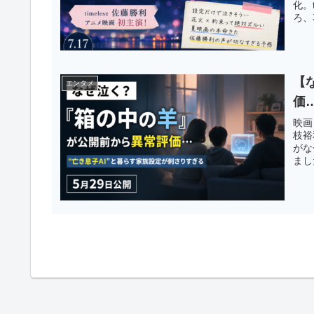
化。
ろ、
【
エンタメ
価
映画
枝裕
がな
まし