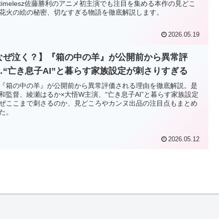
timelesz佐藤勝利のアニメ初主演でも注目を集める本作の見どこ
花火の絵の秘密、切なすぎる物語を徹底解説します。
2026.05.19
なぜ泣く？】『箱の中の羊』が公開前から異常評
…“亡き息子AI”と暮らす家族設定が刺さりすぎる
『箱の中の羊』が公開前から異常評価される理由を徹底解説。是
和監督、綾瀬はるか×大悟W主演、“亡き息子AI”と暮らす家族設定
ぜここまで刺さるのか、見どころやカンヌ出品の注目点もまとめ
た。
2026.05.12