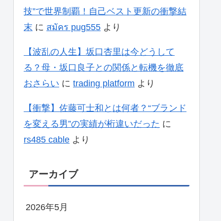
技”で世界制覇！自己ベスト更新の衝撃結
末
に
สมัคร pug555
より
【波乱の人生】坂口杏里は今どうして
る？母・坂口良子との関係と転機を徹底
おさらい
に
trading platform
より
【衝撃】佐藤可士和とは何者？“ブランド
を変える男”の実績が桁違いだった
に
rs485 cable
より
アーカイブ
2026年5月