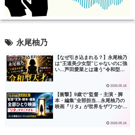
永尾柚乃
【なぜ引き込まれる？】永尾柚乃
エンタメ
は“王道美少女型”じゃないのに強
い…芦田愛菜とは違う“令和型天
才”の正体
2026.05.16
【衝撃】9歳で“監督・主演・脚
その他
本・編集”全部担当…永尾柚乃の
映画『リタ』が世界をザワつかせ
る理由3つ
2026.05.16