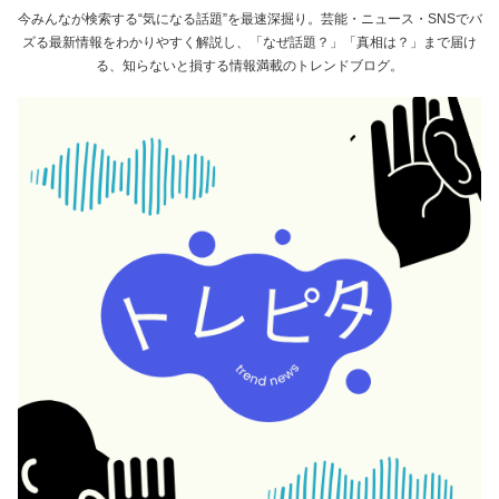
今みんなが検索する“気になる話題”を最速深掘り。芸能・ニュース・SNSでバ
ズる最新情報をわかりやすく解説し、「なぜ話題？」「真相は？」まで届け
る、知らないと損する情報満載のトレンドブログ。