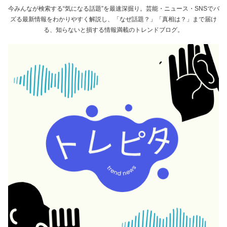
今みんなが検索する“気になる話題”を最速深掘り。芸能・ニュース・SNSでバ
ズる最新情報をわかりやすく解説し、「なぜ話題？」「真相は？」まで届け
る、知らないと損する情報満載のトレンドブログ。