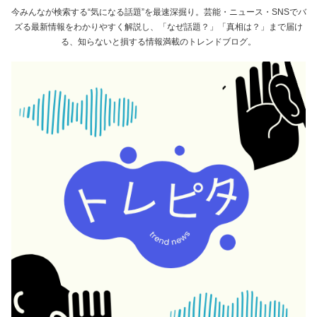
今みんなが検索する“気になる話題”を最速深掘り。芸能・ニュース・SNSでバ
ズる最新情報をわかりやすく解説し、「なぜ話題？」「真相は？」まで届け
る、知らないと損する情報満載のトレンドブログ。