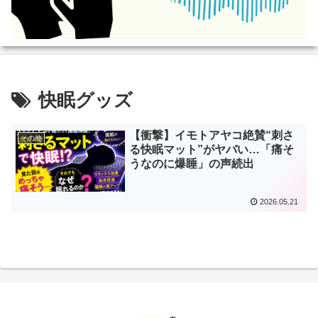
快眠グッズ
【衝撃】イモトアヤコ絶賛“刺さ
その他
る快眠マット”がヤバい…「痛そ
うなのに爆睡」の声続出
2026.05.21