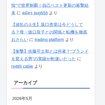
技”で世界制覇！自己ベスト更新の衝撃結
末
に
สมัคร pug555
より
【波乱の人生】坂口杏里は今どうして
る？母・坂口良子との関係と転機を徹底
おさらい
に
trading platform
より
【衝撃】佐藤可士和とは何者？“ブランド
を変える男”の実績が桁違いだった
に
rs485 cable
より
アーカイブ
2026年5月