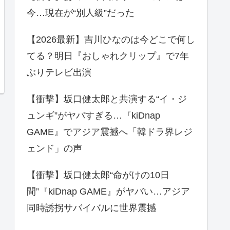
今…現在が“別人級”だった
【2026最新】吉川ひなのは今どこで何し
てる？明日『おしゃれクリップ』で7年
ぶりテレビ出演
【衝撃】坂口健太郎と共演する“イ・ジ
ュンギ”がヤバすぎる…『kiDnap
GAME』でアジア震撼へ「韓ドラ界レジ
ェンド」の声
【衝撃】坂口健太郎“命がけの10日
間”『kiDnap GAME』がヤバい…アジア
同時誘拐サバイバルに世界震撼