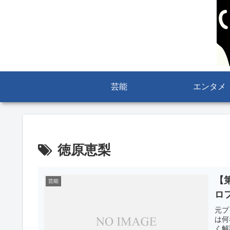
芸能
エンタメ
徳原恵梨
【
芸能
ロ
元プ
は何
く解