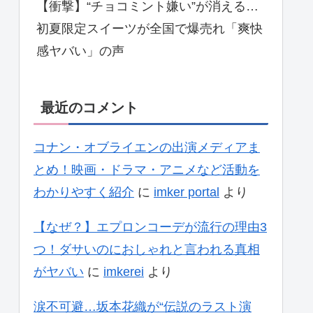
【衝撃】“チョコミント嫌い”が消える…
初夏限定スイーツが全国で爆売れ「爽快
感ヤバい」の声
最近のコメント
コナン・オブライエンの出演メディアま
とめ！映画・ドラマ・アニメなど活動を
わかりやすく紹介
に
imker portal
より
【なぜ？】エプロンコーデが流行の理由3
つ！ダサいのにおしゃれと言われる真相
がヤバい
に
imkerei
より
涙不可避…坂本花織が“伝説のラスト演