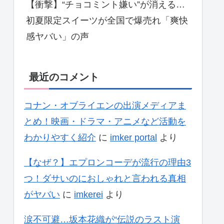
【衝撃】“チョコミント嫌い”が消える…
初夏限定スイーツが全国で爆売れ「爽快
感ヤバい」の声
最近のコメント
コナン・オブライエンの出演メディアま
とめ！映画・ドラマ・アニメなど活動を
わかりやすく紹介
に
imker portal
より
【なぜ？】エプロンコーデが流行の理由3
つ！ダサいのにおしゃれと言われる真相
がヤバい
に
imkerei
より
涙不可避…坂本花織が“伝説のラスト演