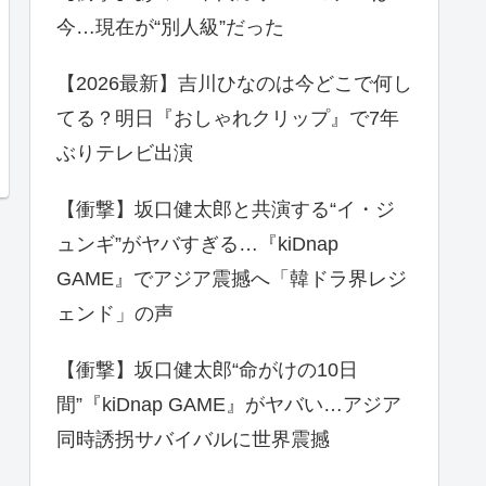
今…現在が“別人級”だった
【2026最新】吉川ひなのは今どこで何し
てる？明日『おしゃれクリップ』で7年
ぶりテレビ出演
【衝撃】坂口健太郎と共演する“イ・ジ
ュンギ”がヤバすぎる…『kiDnap
GAME』でアジア震撼へ「韓ドラ界レジ
ェンド」の声
【衝撃】坂口健太郎“命がけの10日
間”『kiDnap GAME』がヤバい…アジア
同時誘拐サバイバルに世界震撼