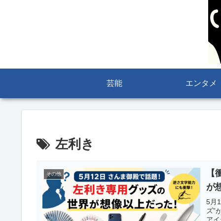
芸能
エンタメ
左利き
【
その他
が
5月
ズ”
アイ