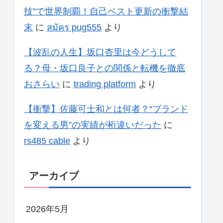
技”で世界制覇！自己ベスト更新の衝撃結
末
に
สมัคร pug555
より
【波乱の人生】坂口杏里は今どうして
る？母・坂口良子との関係と転機を徹底
おさらい
に
trading platform
より
【衝撃】佐藤可士和とは何者？“ブランド
を変える男”の実績が桁違いだった
に
rs485 cable
より
アーカイブ
2026年5月