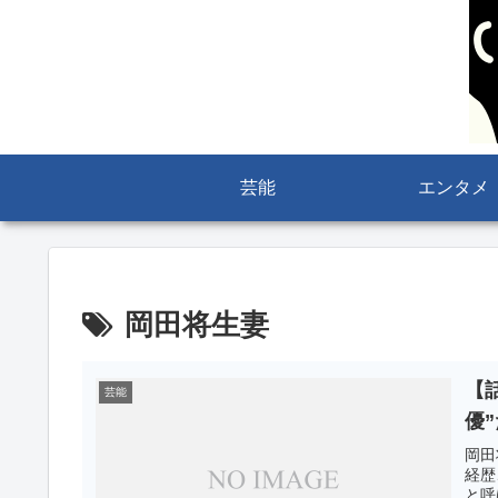
芸能
エンタメ
岡田将生妻
【
芸能
優
岡田
経歴
と呼