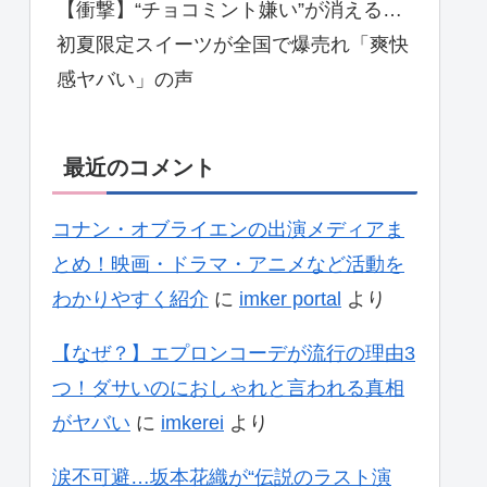
【衝撃】“チョコミント嫌い”が消える…
初夏限定スイーツが全国で爆売れ「爽快
感ヤバい」の声
最近のコメント
コナン・オブライエンの出演メディアま
とめ！映画・ドラマ・アニメなど活動を
わかりやすく紹介
に
imker portal
より
【なぜ？】エプロンコーデが流行の理由3
つ！ダサいのにおしゃれと言われる真相
がヤバい
に
imkerei
より
涙不可避…坂本花織が“伝説のラスト演