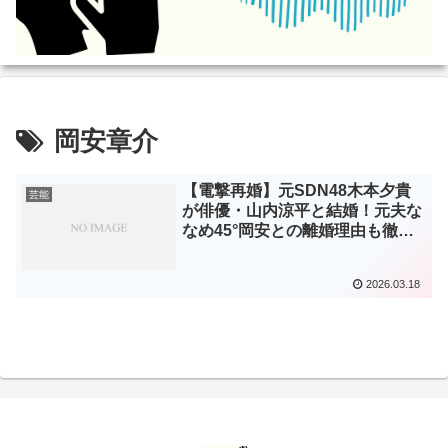
岡安章介
【電撃再婚】元SDN48木本夕貴
芸能
が俳優・山内涼平と結婚！元夫な
なめ45°岡安との離婚理由も徹底
解説
2026.03.18