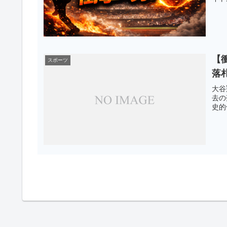
【
スポーツ
落
大谷
去の
史的