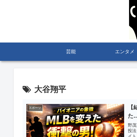
芸能
エンタメ
大谷翔平
【
スポーツ
た
野茂
投法
イト