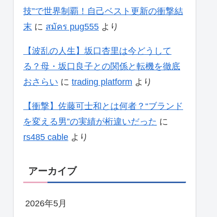
技”で世界制覇！自己ベスト更新の衝撃結
末
に
สมัคร pug555
より
【波乱の人生】坂口杏里は今どうして
る？母・坂口良子との関係と転機を徹底
おさらい
に
trading platform
より
【衝撃】佐藤可士和とは何者？“ブランド
を変える男”の実績が桁違いだった
に
rs485 cable
より
アーカイブ
2026年5月