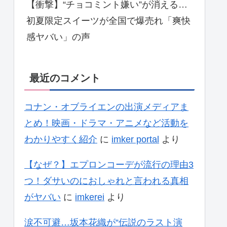
【衝撃】“チョコミント嫌い”が消える…
初夏限定スイーツが全国で爆売れ「爽快
感ヤバい」の声
最近のコメント
コナン・オブライエンの出演メディアま
とめ！映画・ドラマ・アニメなど活動を
わかりやすく紹介
に
imker portal
より
【なぜ？】エプロンコーデが流行の理由3
つ！ダサいのにおしゃれと言われる真相
がヤバい
に
imkerei
より
涙不可避…坂本花織が“伝説のラスト演