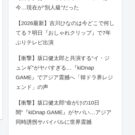
今…現在が“別人級”だった
【2026最新】吉川ひなのは今どこで何し
てる？明日『おしゃれクリップ』で7年
ぶりテレビ出演
【衝撃】坂口健太郎と共演する“イ・ジ
ュンギ”がヤバすぎる…『kiDnap
GAME』でアジア震撼へ「韓ドラ界レジ
ェンド」の声
【衝撃】坂口健太郎“命がけの10日
間”『kiDnap GAME』がヤバい…アジア
同時誘拐サバイバルに世界震撼