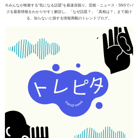
今みんなが検索する“気になる話題”を最速深掘り。芸能・ニュース・SNSでバ
ズる最新情報をわかりやすく解説し、「なぜ話題？」「真相は？」まで届け
る、知らないと損する情報満載のトレンドブログ。