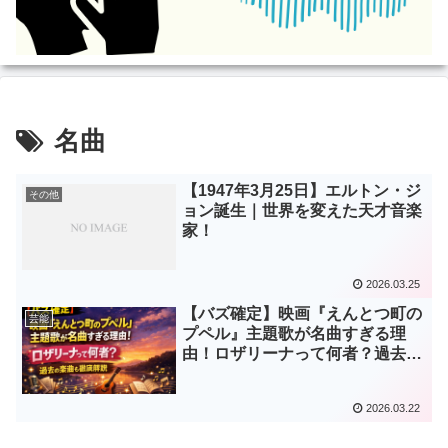
名曲
【1947年3月25日】エルトン・ジ
その他
ョン誕生｜世界を変えた天才音楽
家！
2026.03.25
【バズ確定】映画『えんとつ町の
芸能
プペル』主題歌が名曲すぎる理
由！ロザリーナって何者？過去の
楽曲も徹底解説
2026.03.22