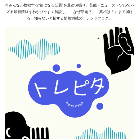
今みんなが検索する“気になる話題”を最速深掘り。芸能・ニュース・SNSでバ
ズる最新情報をわかりやすく解説し、「なぜ話題？」「真相は？」まで届け
る、知らないと損する情報満載のトレンドブログ。