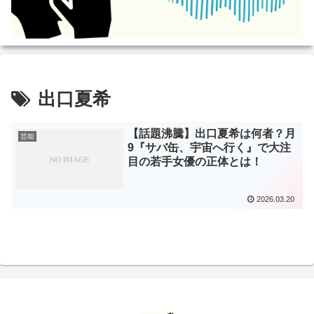
出口夏希
【話題沸騰】出口夏希は何者？月
芸能
9『サバ缶、宇宙へ行く』で大注
目の若手女優の正体とは！
2026.03.20