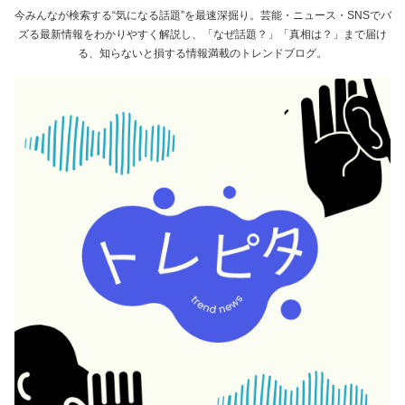
今みんなが検索する“気になる話題”を最速深掘り。芸能・ニュース・SNSでバ
ズる最新情報をわかりやすく解説し、「なぜ話題？」「真相は？」まで届け
る、知らないと損する情報満載のトレンドブログ。