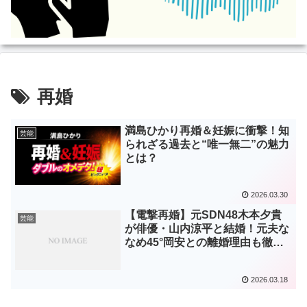
再婚
満島ひかり再婚＆妊娠に衝撃！知
芸能
られざる過去と“唯一無二”の魅力
とは？
2026.03.30
【電撃再婚】元SDN48木本夕貴
芸能
が俳優・山内涼平と結婚！元夫な
なめ45°岡安との離婚理由も徹底
解説
2026.03.18