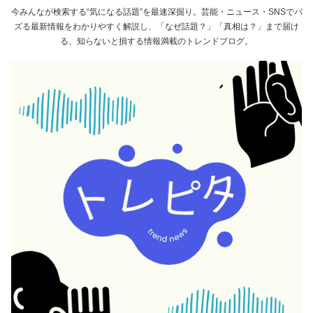
今みんなが検索する“気になる話題”を最速深掘り。芸能・ニュース・SNSでバ
ズる最新情報をわかりやすく解説し、「なぜ話題？」「真相は？」まで届け
る、知らないと損する情報満載のトレンドブログ。