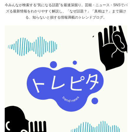
今みんなが検索する“気になる話題”を最速深掘り。芸能・ニュース・SNSでバ
ズる最新情報をわかりやすく解説し、「なぜ話題？」「真相は？」まで届け
る、知らないと損する情報満載のトレンドブログ。