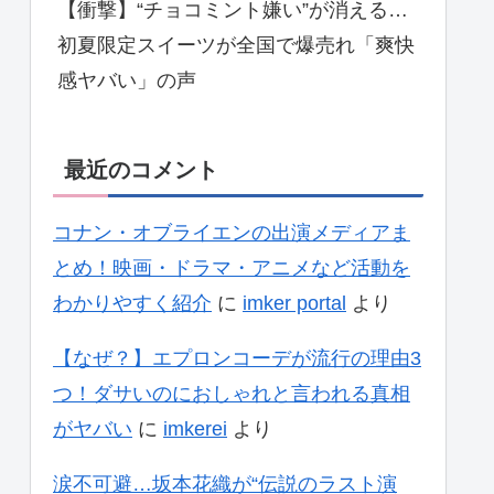
【衝撃】“チョコミント嫌い”が消える…
初夏限定スイーツが全国で爆売れ「爽快
感ヤバい」の声
最近のコメント
コナン・オブライエンの出演メディアま
とめ！映画・ドラマ・アニメなど活動を
わかりやすく紹介
に
imker portal
より
【なぜ？】エプロンコーデが流行の理由3
つ！ダサいのにおしゃれと言われる真相
がヤバい
に
imkerei
より
涙不可避…坂本花織が“伝説のラスト演