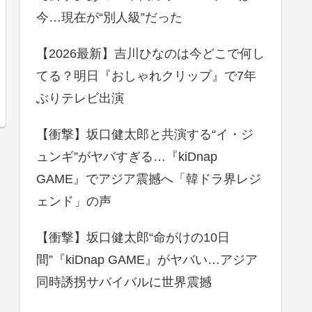
今…現在が“別人級”だった
【2026最新】吉川ひなのは今どこで何し
てる？明日『おしゃれクリップ』で7年
ぶりテレビ出演
【衝撃】坂口健太郎と共演する“イ・ジ
ュンギ”がヤバすぎる…『kiDnap
GAME』でアジア震撼へ「韓ドラ界レジ
ェンド」の声
【衝撃】坂口健太郎“命がけの10日
間”『kiDnap GAME』がヤバい…アジア
同時誘拐サバイバルに世界震撼