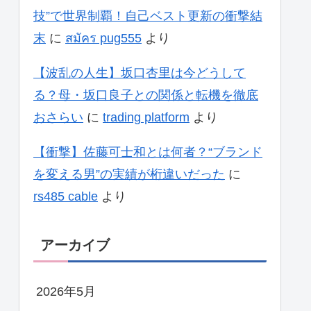
技”で世界制覇！自己ベスト更新の衝撃結
末
に
สมัคร pug555
より
【波乱の人生】坂口杏里は今どうして
る？母・坂口良子との関係と転機を徹底
おさらい
に
trading platform
より
【衝撃】佐藤可士和とは何者？“ブランド
を変える男”の実績が桁違いだった
に
rs485 cable
より
アーカイブ
2026年5月