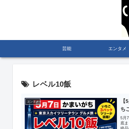
芸能
エンタメ
レベル10飯
【
エンタメ
ち
5月
底ま
絶品