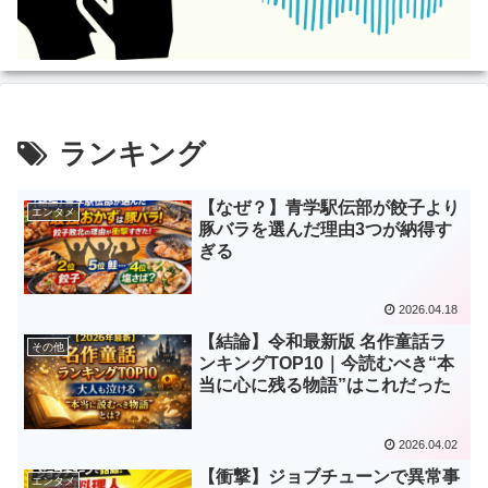
ランキング
【なぜ？】青学駅伝部が餃子より
エンタメ
豚バラを選んだ理由3つが納得す
ぎる
2026.04.18
【結論】令和最新版 名作童話ラ
その他
ンキングTOP10｜今読むべき“本
当に心に残る物語”はこれだった
2026.04.02
【衝撃】ジョブチューンで異常事
エンタメ