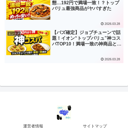
態…192円で満場一致！？トップ
バリュ最強商品がヤバすぎた
2026.03.28
【バズ確定】ジョブチューンで話
エンタメ
題！イオン“トップバリュ”神コス
パTOP10！満場一致の神商品と
は？
2026.03.28
運営者情報
サイトマップ