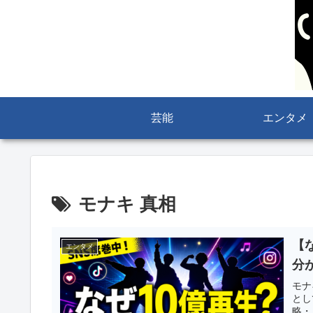
芸能
エンタメ
モナキ 真相
【
エンタメ
分
モナ
とし
略・