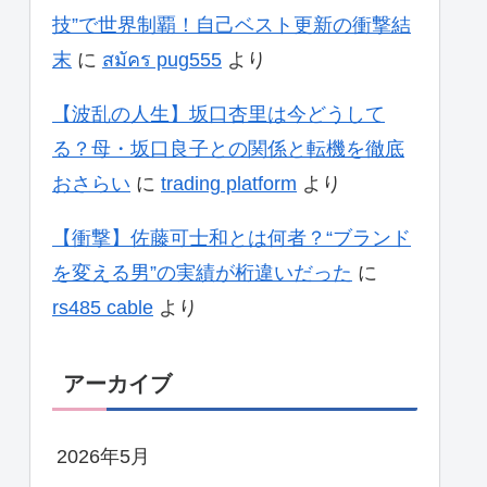
技”で世界制覇！自己ベスト更新の衝撃結
末
に
สมัคร pug555
より
【波乱の人生】坂口杏里は今どうして
る？母・坂口良子との関係と転機を徹底
おさらい
に
trading platform
より
【衝撃】佐藤可士和とは何者？“ブランド
を変える男”の実績が桁違いだった
に
rs485 cable
より
アーカイブ
2026年5月