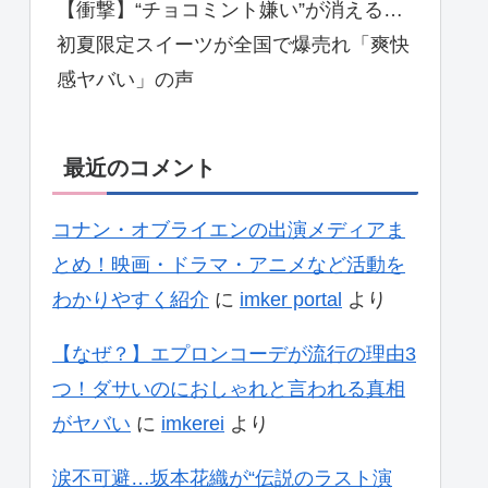
【衝撃】“チョコミント嫌い”が消える…
初夏限定スイーツが全国で爆売れ「爽快
感ヤバい」の声
最近のコメント
コナン・オブライエンの出演メディアま
とめ！映画・ドラマ・アニメなど活動を
わかりやすく紹介
に
imker portal
より
【なぜ？】エプロンコーデが流行の理由3
つ！ダサいのにおしゃれと言われる真相
がヤバい
に
imkerei
より
涙不可避…坂本花織が“伝説のラスト演