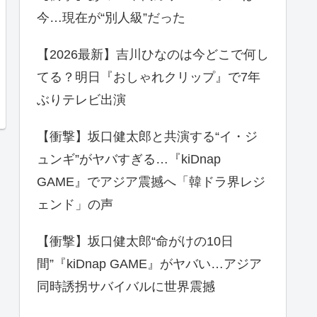
今…現在が“別人級”だった
【2026最新】吉川ひなのは今どこで何し
てる？明日『おしゃれクリップ』で7年
ぶりテレビ出演
【衝撃】坂口健太郎と共演する“イ・ジ
ュンギ”がヤバすぎる…『kiDnap
GAME』でアジア震撼へ「韓ドラ界レジ
ェンド」の声
【衝撃】坂口健太郎“命がけの10日
間”『kiDnap GAME』がヤバい…アジア
同時誘拐サバイバルに世界震撼