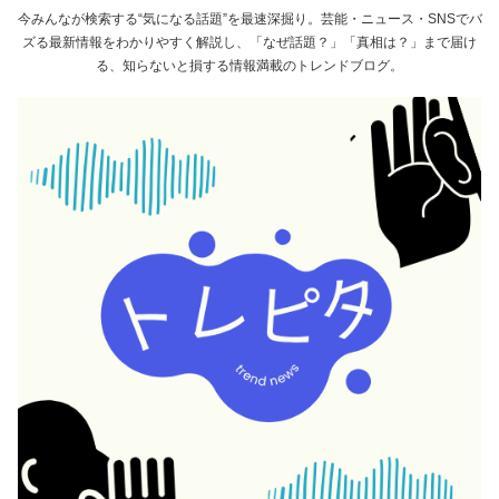
今みんなが検索する“気になる話題”を最速深掘り。芸能・ニュース・SNSでバ
ズる最新情報をわかりやすく解説し、「なぜ話題？」「真相は？」まで届け
る、知らないと損する情報満載のトレンドブログ。