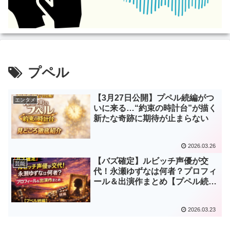
プペル
【3月27日公開】プペル続編がつ
エンタメ
いに来る…“約束の時計台”が描く
新たな奇跡に期待が止まらない
2026.03.26
【バズ確定】ルビッチ声優が交
芸能
代！永瀬ゆずなは何者？プロフィ
ール＆出演作まとめ【プペル続
編】
2026.03.23