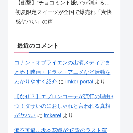
【衝撃】“チョコミント嫌い”が消える…
初夏限定スイーツが全国で爆売れ「爽快
感ヤバい」の声
最近のコメント
コナン・オブライエンの出演メディアま
とめ！映画・ドラマ・アニメなど活動を
わかりやすく紹介
に
imker portal
より
【なぜ？】エプロンコーデが流行の理由3
つ！ダサいのにおしゃれと言われる真相
がヤバい
に
imkerei
より
涙不可避…坂本花織が“伝説のラスト演