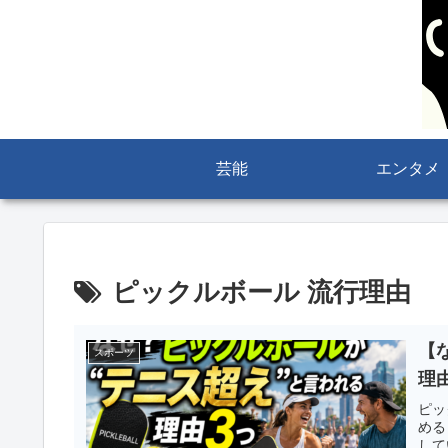
芸能
エンタメ
ピックルボール 流行理由
【
スポーツ
理
ピッ
める
して