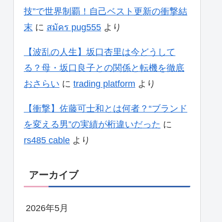
技”で世界制覇！自己ベスト更新の衝撃結
末
に
สมัคร pug555
より
【波乱の人生】坂口杏里は今どうして
る？母・坂口良子との関係と転機を徹底
おさらい
に
trading platform
より
【衝撃】佐藤可士和とは何者？“ブランド
を変える男”の実績が桁違いだった
に
rs485 cable
より
アーカイブ
2026年5月