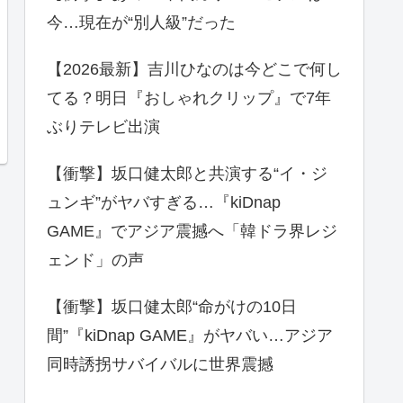
今…現在が“別人級”だった
【2026最新】吉川ひなのは今どこで何し
てる？明日『おしゃれクリップ』で7年
ぶりテレビ出演
【衝撃】坂口健太郎と共演する“イ・ジ
ュンギ”がヤバすぎる…『kiDnap
GAME』でアジア震撼へ「韓ドラ界レジ
ェンド」の声
【衝撃】坂口健太郎“命がけの10日
間”『kiDnap GAME』がヤバい…アジア
同時誘拐サバイバルに世界震撼