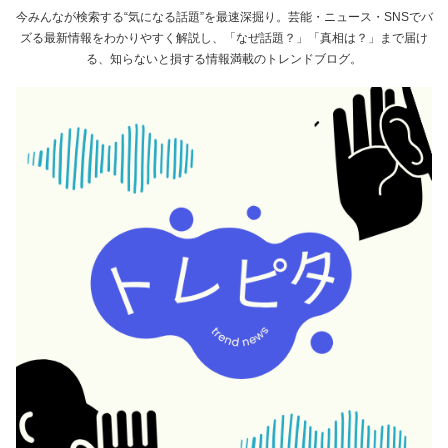
今みんなが検索する“気になる話題”を最速深掘り。芸能・ニュース・SNSでバ
ズる最新情報をわかりやすく解説し、「なぜ話題？」「真相は？」まで届け
る、知らないと損する情報満載のトレンドブログ。