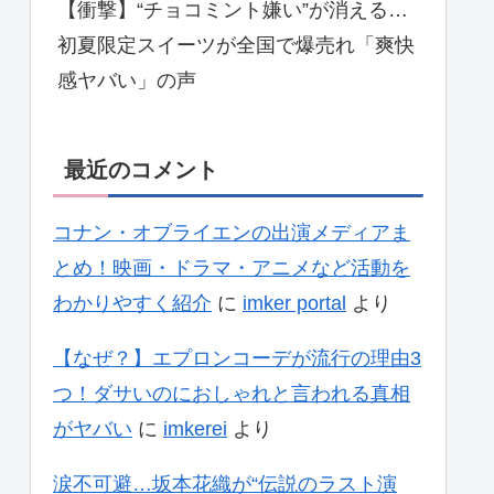
【衝撃】“チョコミント嫌い”が消える…
初夏限定スイーツが全国で爆売れ「爽快
感ヤバい」の声
最近のコメント
コナン・オブライエンの出演メディアま
とめ！映画・ドラマ・アニメなど活動を
わかりやすく紹介
に
imker portal
より
【なぜ？】エプロンコーデが流行の理由3
つ！ダサいのにおしゃれと言われる真相
がヤバい
に
imkerei
より
涙不可避…坂本花織が“伝説のラスト演