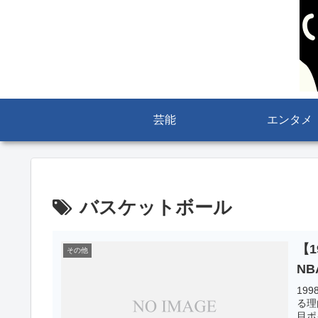
芸能
エンタメ
バスケットボール
【
その他
N
19
る理
目ポ