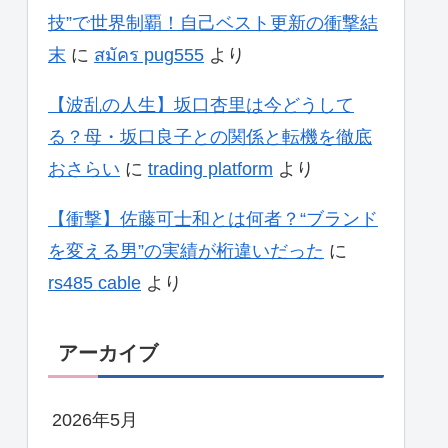
技”で世界制覇！自己ベスト更新の衝撃結
末
に
สมัคร pug555
より
【波乱の人生】坂口杏里は今どうして
る？母・坂口良子との関係と転機を徹底
おさらい
に
trading platform
より
【衝撃】佐藤可士和とは何者？“ブランド
を変える男”の実績が桁違いだった
に
rs485 cable
より
アーカイブ
2026年5月