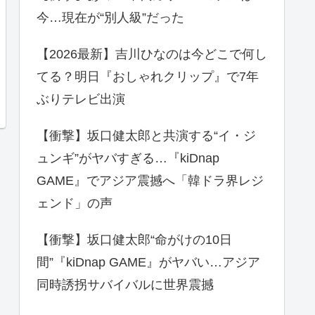
今…現在が“別人級”だった
【2026最新】吉川ひなのは今どこで何し
てる？明日『おしゃれクリップ』で7年
ぶりテレビ出演
【衝撃】坂口健太郎と共演する“イ・ジ
ュンギ”がヤバすぎる…『kiDnap
GAME』でアジア震撼へ「韓ドラ界レジ
ェンド」の声
【衝撃】坂口健太郎“命がけの10日
間”『kiDnap GAME』がヤバい…アジア
同時誘拐サバイバルに世界震撼