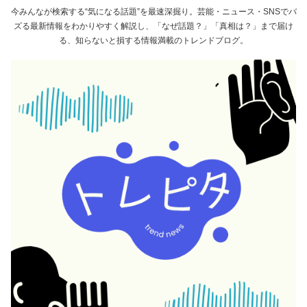
今みんなが検索する“気になる話題”を最速深掘り。芸能・ニュース・SNSでバ
ズる最新情報をわかりやすく解説し、「なぜ話題？」「真相は？」まで届け
る、知らないと損する情報満載のトレンドブログ。