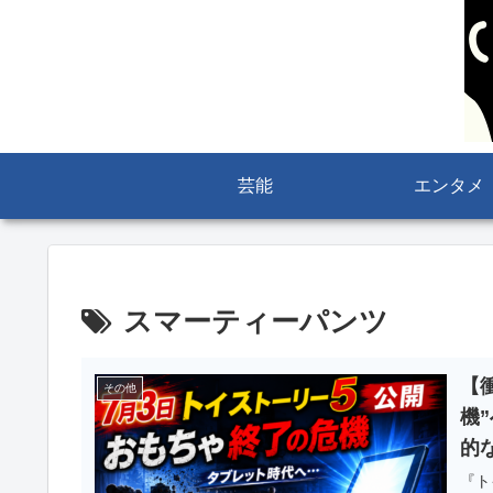
芸能
エンタメ
スマーティーパンツ
【
その他
機
的
『ト