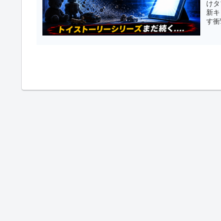
けタ
新キ
す衝