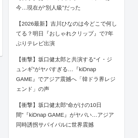
今…現在が“別人級”だった
【2026最新】吉川ひなのは今どこで何し
てる？明日『おしゃれクリップ』で7年
ぶりテレビ出演
【衝撃】坂口健太郎と共演する“イ・ジ
ュンギ”がヤバすぎる…『kiDnap
GAME』でアジア震撼へ「韓ドラ界レジ
ェンド」の声
【衝撃】坂口健太郎“命がけの10日
間”『kiDnap GAME』がヤバい…アジア
同時誘拐サバイバルに世界震撼