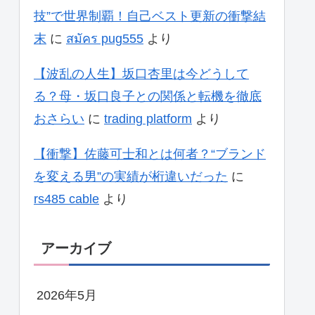
技”で世界制覇！自己ベスト更新の衝撃結
末
に
สมัคร pug555
より
【波乱の人生】坂口杏里は今どうして
る？母・坂口良子との関係と転機を徹底
おさらい
に
trading platform
より
【衝撃】佐藤可士和とは何者？“ブランド
を変える男”の実績が桁違いだった
に
rs485 cable
より
アーカイブ
2026年5月