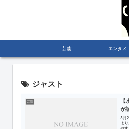
芸能
エンタメ
ジャスト
【
芸能
が
3月
より
やす