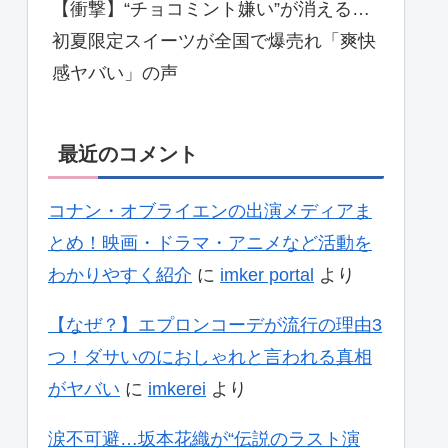
【衝撃】“チョコミント嫌い”が消える…
初夏限定スイーツが全国で爆売れ「爽快
感ヤバい」の声
最近のコメント
コナン・オブライエンの出演メディアま
とめ！映画・ドラマ・アニメなど活動を
わかりやすく紹介
に
imker portal
より
【なぜ？】エプロンコーデが流行の理由3
つ！ダサいのにおしゃれと言われる真相
がヤバい
に
imkerei
より
涙不可避…坂本花織が“伝説のラスト演