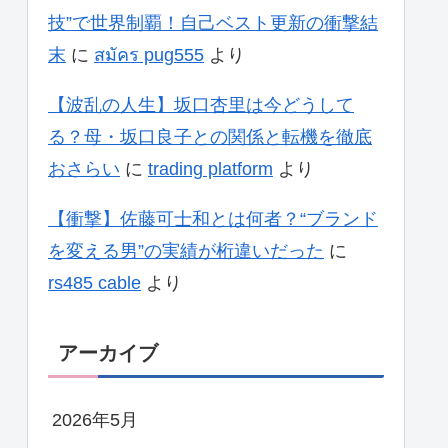
技”で世界制覇！自己ベスト更新の衝撃結
末
に
สมัคร pug555
より
【波乱の人生】坂口杏里は今どうして
る？母・坂口良子との関係と転機を徹底
おさらい
に
trading platform
より
【衝撃】佐藤可士和とは何者？“ブランド
を変える男”の実績が桁違いだった
に
rs485 cable
より
アーカイブ
2026年5月