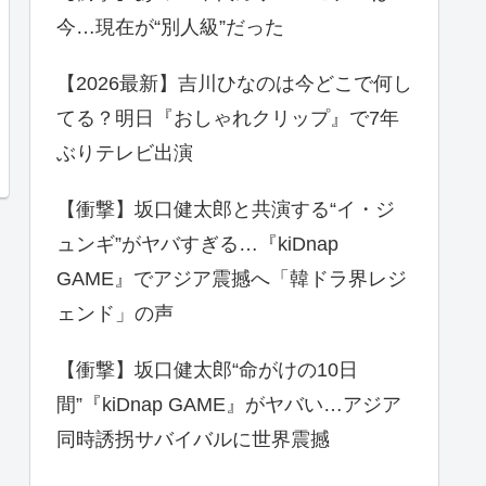
今…現在が“別人級”だった
【2026最新】吉川ひなのは今どこで何し
てる？明日『おしゃれクリップ』で7年
ぶりテレビ出演
【衝撃】坂口健太郎と共演する“イ・ジ
ュンギ”がヤバすぎる…『kiDnap
GAME』でアジア震撼へ「韓ドラ界レジ
ェンド」の声
【衝撃】坂口健太郎“命がけの10日
間”『kiDnap GAME』がヤバい…アジア
同時誘拐サバイバルに世界震撼